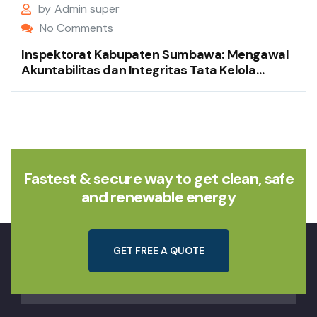
by
Admin super
No Comments
Inspektorat Kabupaten Sumbawa: Mengawal
Akuntabilitas dan Integritas Tata Kelola
Pemerintahan
Fastest & secure way to get clean, safe
and renewable energy
G
E
T
F
R
E
E
A
Q
U
O
T
E