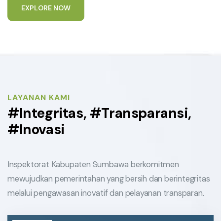
E
X
P
L
O
R
E
N
O
W
LAYANAN KAMI
#Integritas, #Transparansi,
#Inovasi
Inspektorat Kabupaten Sumbawa berkomitmen
mewujudkan pemerintahan yang bersih dan berintegritas
melalui pengawasan inovatif dan pelayanan transparan.