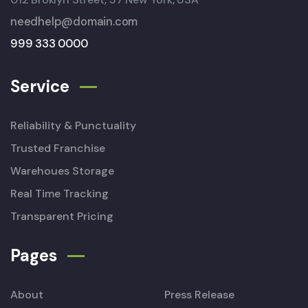
needhelp@domain.com
999 333 0000
Service
Reliability & Punctuality
Trusted Franchise
Warehoues Storage
Real Time Tracking
Transparent Pricing
Pages
About
Press Release