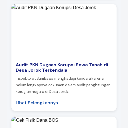
Audit PKN Dugaan Korupsi Sewa Tanah di
Desa Jorok Terkendala
Inspektorat Sumbawa menghadapi kendala karena
belum lengkapnya dokumen dalam audit penghitungan
kerugian negara di Desa Jorok.
Lihat Selengkapnya