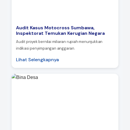
Audit Kasus Motocross Sumbawa,
Inspektorat Temukan Kerugian Negara
Audit proyek bernilai miliaran rupiah menunjukkan
indikasi penyimpangan anggaran.
Lihat Selengkapnya