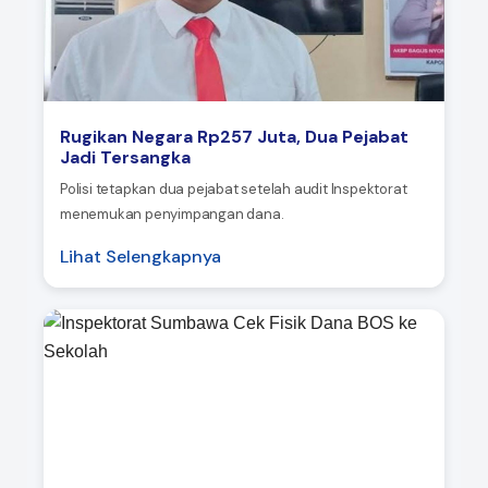
Rugikan Negara Rp257 Juta, Dua Pejabat
Jadi Tersangka
Polisi tetapkan dua pejabat setelah audit Inspektorat
menemukan penyimpangan dana.
Lihat Selengkapnya