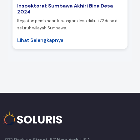
Inspektorat Sumbawa Akhiri Bina Desa
2024
Kegiatan pembinaan keuangan desa diikuti 72 desa di
seluruh wilayah Sumbawa.
Lihat Selengkapnya
012 Broklyn Street, 57 New York, USA