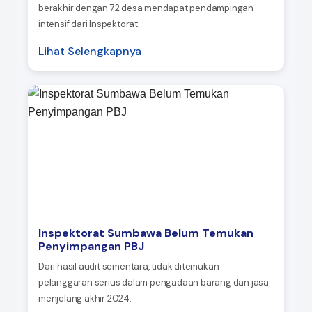
berakhir dengan 72 desa mendapat pendampingan
intensif dari Inspektorat.
Lihat Selengkapnya
Inspektorat Sumbawa Belum Temukan
Penyimpangan PBJ
Dari hasil audit sementara, tidak ditemukan
pelanggaran serius dalam pengadaan barang dan jasa
menjelang akhir 2024.