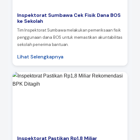
Inspektorat Sumbawa Cek Fisik Dana BOS
ke Sekolah
Tim Inspektorat Sumbawa melakukan pemeriksaan fisik
penggunaan dana BOS untuk memastikan akuntabilitas
sekolah penerima bantuan.
Lihat Selengkapnya
Inspektorat Pastikan Rp1,8 Miliar